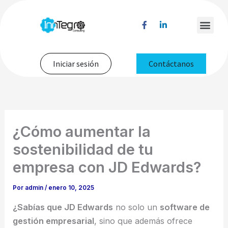
Ir
al
F
L
Men
a
i
contenido
c
n
e
k
b
e
o
d
Iniciar sesión
Contáctanos
o
i
k
n
-
-
f
i
n
¿Cómo aumentar la
sostenibilidad de tu
empresa con JD Edwards?
Por
admin
/
enero 10, 2025
¿Sabías que JD Edwards
no solo un
software de
gestión empresarial
, sino que además ofrece